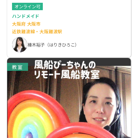
オンライン可
ハンドメイド
大阪府 大阪市
近鉄難波線・大阪難波駅
榛木裕子（はりきひろこ）
教室