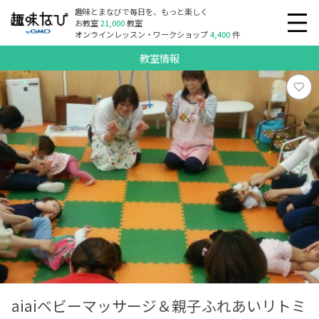
趣味とまなびで毎日を、もっと楽しく
お教室
21,000
教室
オンラインレッスン・ワークショップ
4,400
件
教室情報
aiaiベビーマッサージ＆親子ふれあいリトミ