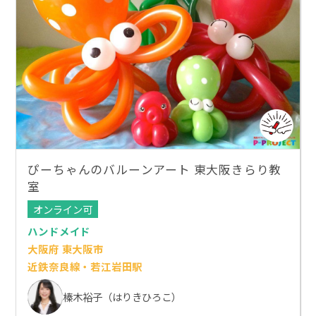
ぴーちゃんのバルーンアート 東大阪きらり教
室
オンライン可
ハンドメイド
大阪府 東大阪市
近鉄奈良線・若江岩田駅
榛木裕子（はりきひろこ）