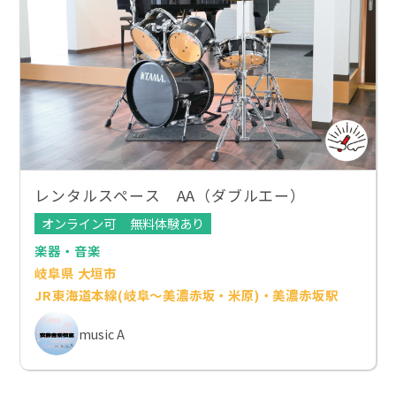
レンタルスペース AA（ダブルエー）
オンライン可
無料体験あり
楽器・音楽
岐阜県 大垣市
JR東海道本線(岐阜～美濃赤坂・米原)・美濃赤坂駅
music A