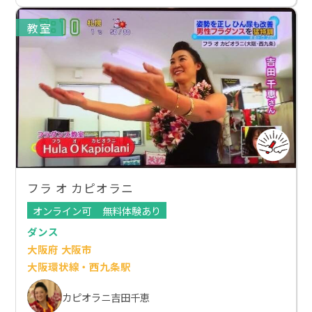
教室
フラ オ カピオラニ
オンライン可
無料体験あり
ダンス
大阪府 大阪市
大阪環状線・西九条駅
カピオラニ吉田千恵