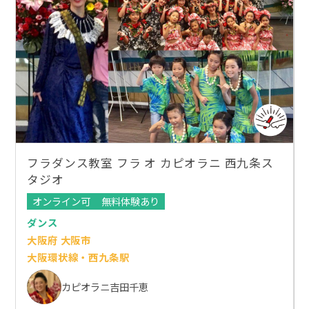
フラダンス教室 フラ オ カピオラニ 西九条ス
タジオ
オンライン可
無料体験あり
ダンス
大阪府 大阪市
大阪環状線・西九条駅
カピオラニ吉田千恵