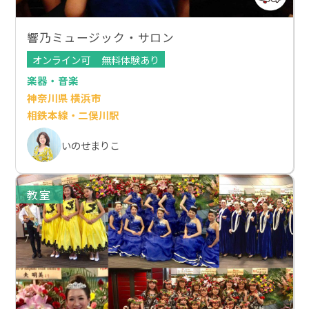
響乃ミュージック・サロン
オンライン可
無料体験あり
楽器・音楽
神奈川県 横浜市
相鉄本線・二俣川駅
いのせまりこ
教室