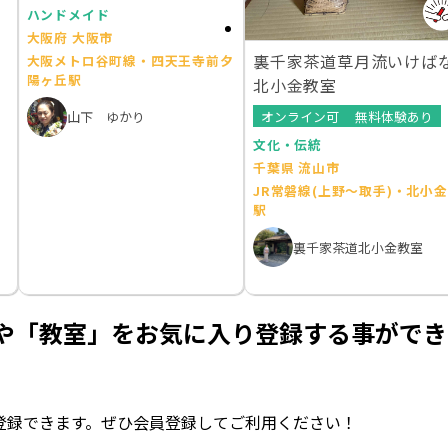
ハンドメイド
大阪府 大阪市
裏千家茶道草月流いけば
大阪メトロ谷町線・四天王寺前夕
陽ヶ丘駅
北小金教室
オンライン可
無料体験あり
山下 ゆかり
文化・伝統
千葉県 流山市
JR常磐線(上野～取手)・北小金
駅
裏千家茶道北小金教室
や「教室」をお気に入り登録する事ができ
登録できます。ぜひ会員登録してご利用ください！