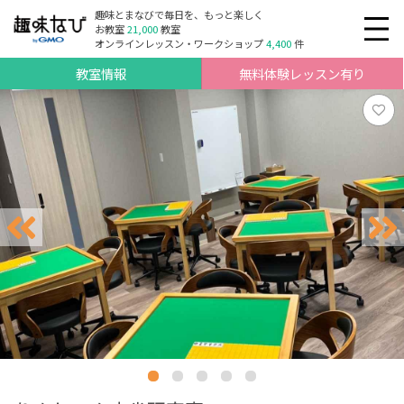
趣味とまなびで毎日を、もっと楽しく
お教室
21,000
教室
オンラインレッスン・ワークショップ
4,400
件
教室情報
無料体験レッスン有り