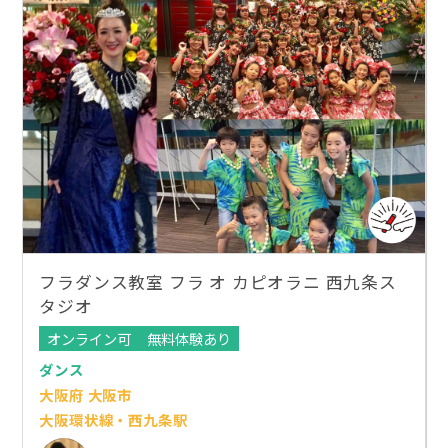
フラダンス教室 フラ オ カピオラニ 西九条ス
タジオ
オンライン可
無料体験あり
ダンス
大阪府 大阪市
大阪環状線・西九条駅