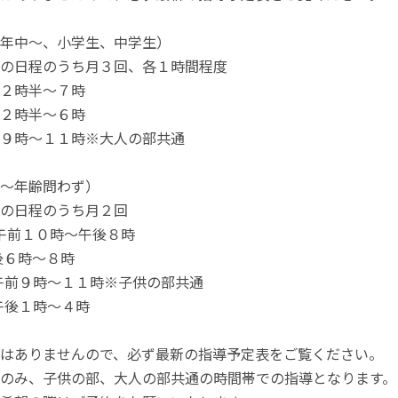
年中～、小学生、中学生）
の日程のうち月３回、各１時間程度
２時半～７時
２時半～６時
９時～１１時※大人の部共通
～年齢問わず）
の日程のうち月２回
午前１０時～午後８時
後６時～８時
：午前９時～１１時※子供の部共通
：午後１時～４時
はありませんので、必ず最新の指導予定表をご覧ください。
のみ、子供の部、大人の部共通の時間帯での指導となります。