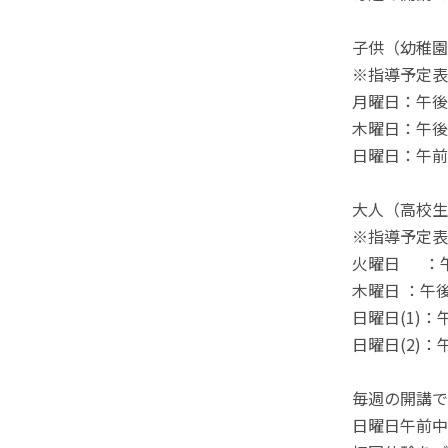
子供（幼稚園
※指導予定表
月曜日：午後
木曜日：午後
日曜日：午前
大人（高校生
※指導予定表
火曜日 ：
木曜日 ：午
日曜日(1)
日曜日(2)
毎週の開講で
日曜日午前中