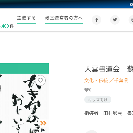
主催する
教室運営者の方へ
4,400
件
大雲書道会 
文化・伝統
／千葉県
0
キッズ向け
指導者 田村鄭雲 書