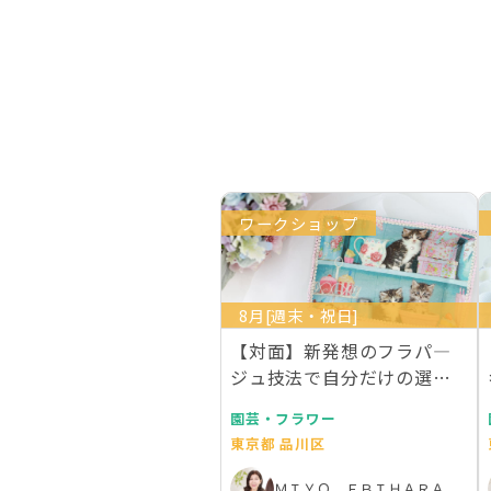
ワークショップ
8月[週末・祝日]
【対面】新発想のフラパ―
ジュ技法で自分だけの選ん
でエレガントトレー作…
園芸・フラワー
東京都 品川区
ＭＩＹＯ ＥＢＩＨＡＲＡ