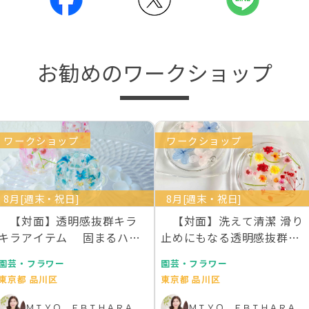
お勧めのワークショップ
ワークショップ
ワークショップ
8月[週末・祝日]
8月[週末・祝日]
【対面】透明感抜群キラ
【対面】洗えて清潔 滑り
キラアイテム 固まるハー
止めにもなる透明感抜群の
バリウムで作るデス…
お花を散りばめた…
園芸・フラワー
園芸・フラワー
東京都 品川区
東京都 品川区
ＭＩＹＯ ＥＢＩＨＡＲＡ
ＭＩＹＯ ＥＢＩＨＡＲＡ