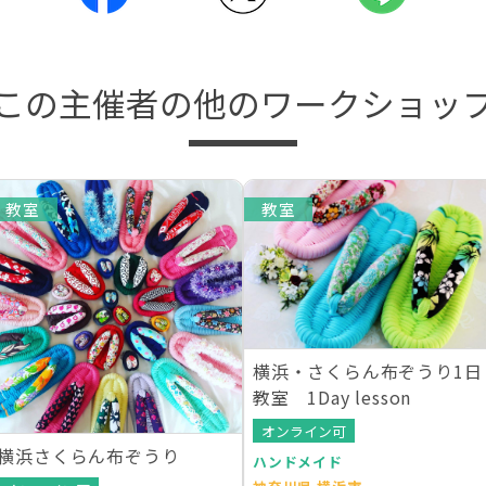
この主催者の他のワークショッ
教室
教室
横浜・さくらん布ぞうり1日
教室 1Day lesson
オンライン可
横浜さくらん布ぞうり
ハンドメイド