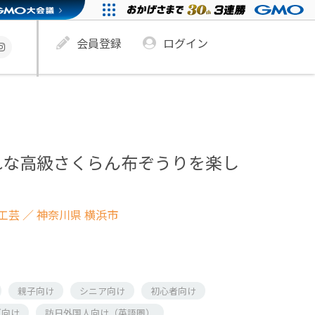
会員登録
ログイン
れな高級さくらん布ぞうりを楽し
う
工芸
／ 神奈川県 横浜市
親子向け
シニア向け
初心者向け
ズ向け
訪日外国人向け（英語圏）