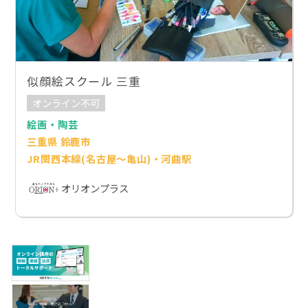
似顔絵スクール 三重
オンライン不可
絵画・陶芸
三重県 鈴鹿市
JR関西本線(名古屋～亀山)・河曲駅
オリオンプラス