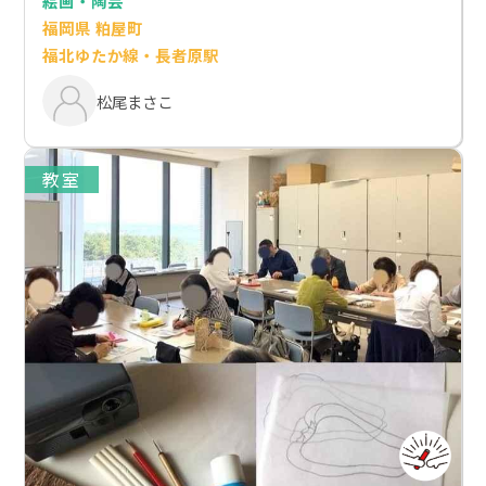
絵画・陶芸
福岡県 粕屋町
福北ゆたか線・長者原駅
松尾まさこ
教室