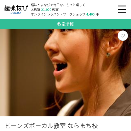
趣味とまなびで毎日を、もっと楽しく
お教室
21,000
教室
オンラインレッスン・ワークショップ
4,400
件
教室情報
ビーンズボーカル教室 ならまち校