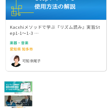
Kacxhiメソッドで学ぶ『リズム読み』実習St
ep1-1〜1-3 …
楽器・音楽
愛知県 知多市
可知 奈尾子