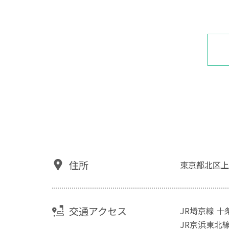
住所
東京都北区上
交通アクセス
JR埼京線 
JR京浜東北線