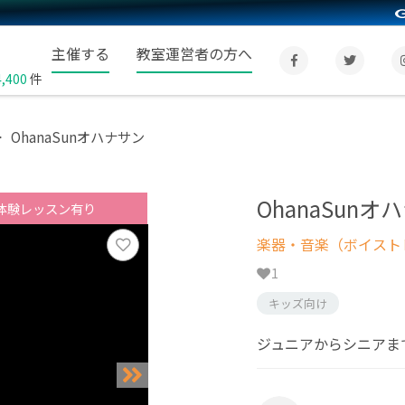
主催する
教室運営者の方へ
4,400
件
OhanaSunオハナサン
OhanaSunオ
体験レッスン有り
楽器・音楽（ボイスト
1
キッズ向け
ジュニアからシニアま