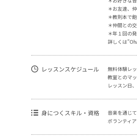
＊お好きな音
＊お友達、仲
＊教則本で飽
＊仲間との交
＊年１回の発
詳しくは”Oha
レッスンスケジュール
無料体験レッ
教室とのマッ
レッスン日、
身につくスキル・資格
音楽を通じて
ボランティア