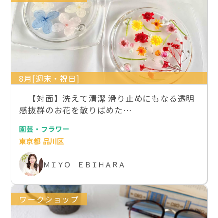
8月[週末・祝日]
【対面】洗えて清潔 滑り止めにもなる透明
感抜群のお花を散りばめた…
園芸・フラワー
東京都 品川区
ＭＩＹＯ ＥＢＩＨＡＲＡ
ワークショップ