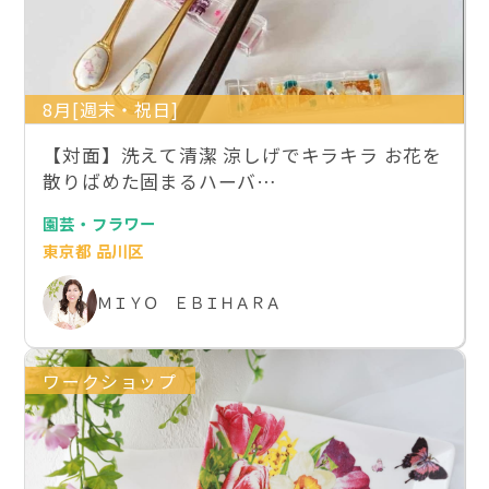
8月[週末・祝日]
【対面】洗えて清潔 涼しげでキラキラ お花を
散りばめた固まるハーバ…
園芸・フラワー
東京都 品川区
ＭＩＹＯ ＥＢＩＨＡＲＡ
ワークショップ