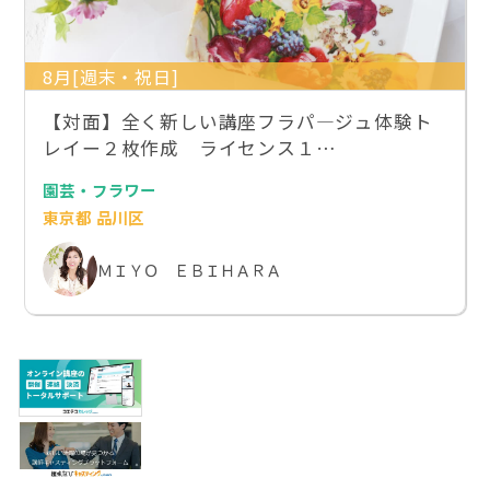
8月[週末・祝日]
【対面】全く新しい講座フラパ―ジュ体験ト
レイー２枚作成 ライセンス１…
園芸・フラワー
東京都 品川区
ＭＩＹＯ ＥＢＩＨＡＲＡ