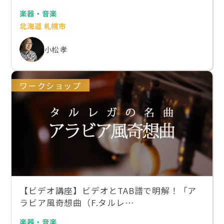
楽器・音楽
北海道 札幌市
小松 孝
ワークショップ
【ビデオ講座】ビデオとTAB譜で明解！「ア
ラビア風奇想曲（F.タルレ…
楽器・音楽