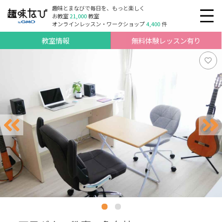
趣味とまなびで毎日を、もっと楽しく
お教室
21,000
教室
オンラインレッスン・ワークショップ
4,400
件
教室情報
無料体験レッスン有り