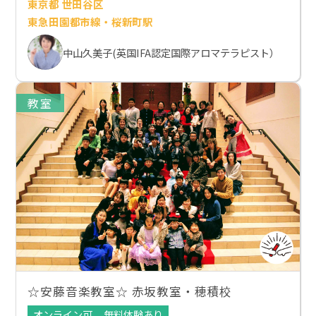
東京都 世田谷区
東急田園都市線・桜新町駅
中山久美子(英国IFA認定国際アロマテラピスト）
教室
☆安藤音楽教室☆ 赤坂教室・穂積校
オンライン可
無料体験あり