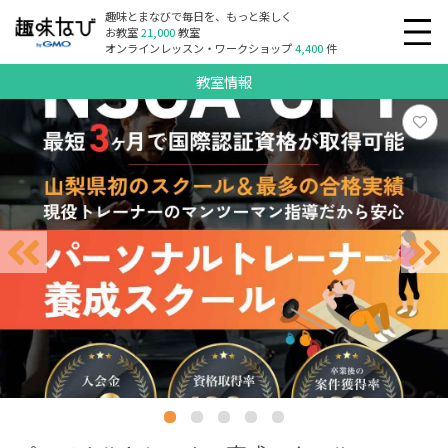
趣味とまなびで毎日を、もっと楽しく
お教室
21,000
教室
オンラインレッスン・ワークショップ
4,400
件
教室情報