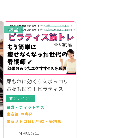
教室
尿もれに効くうえポッコリ
お腹も凹む！ピラティス筋
トレ（骨盤底筋体操）
オンライン可
ヨガ・フィットネス
東京都 中央区
東京メトロ日比谷線・築地駅
MIKKO先生