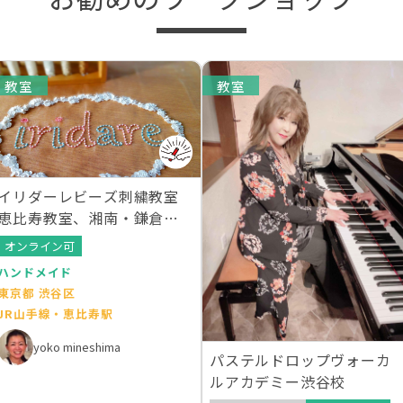
教室
教室
イリダーレビーズ刺繍教室
恵比寿教室、湘南・鎌倉教
室
オンライン可
ハンドメイド
東京都 渋谷区
JR山手線・恵比寿駅
yoko mineshima
パステルドロップヴォーカ
ルアカデミー渋谷校