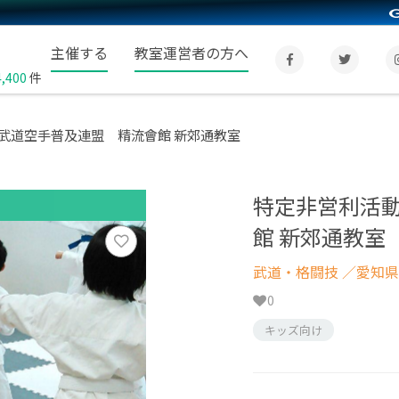
主催する
教室運営者の方へ
4,400
件
武道空手普及連盟 精流會館 新郊通教室
特定非営利活
館 新郊通教室
武道・格闘技
／愛知県
0
キッズ向け