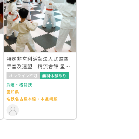
特定非営利活動法人武道空
手普及連盟 精流會館 星崎
教室
オンライン不可
無料体験あり
武道・格闘技
愛知県
名鉄名古屋本線・本星崎駅