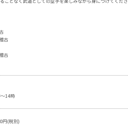
ることなく武道としての空手を楽しみながら身につけてくださ
古
の稽古
の稽古
～14時
0円(税別)