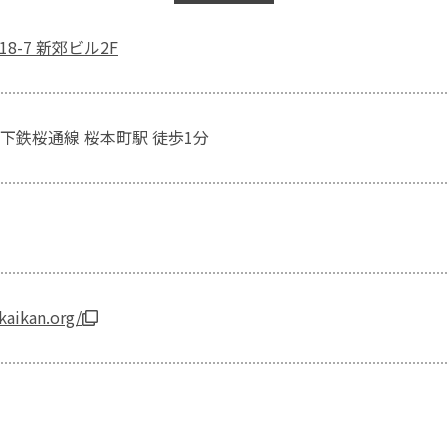
8-7 新郊ビル2F
下鉄桜通線 桜本町駅 徒歩1分
ukaikan.org/