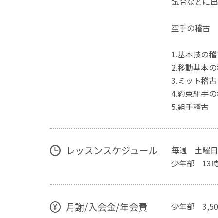
試合などに出
空手の稽古
1.基本技の稽
2.移動基本
3.ミット稽古
4.約束組手
5.組手稽古
レッスンスケジュール
毎週 土曜日
少年部 13時
月謝/入会金/年会費
少年部 3,50