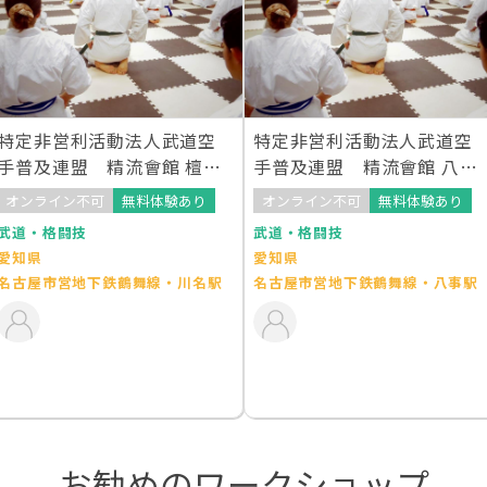
特定非営利活動法人武道空
特定非営利活動法人武道空
手普及連盟 精流會館 檀渓
手普及連盟 精流會館 八事
通教室
教室
オンライン不可
無料体験あり
オンライン不可
無料体験あり
武道・格闘技
武道・格闘技
愛知県
愛知県
名古屋市営地下鉄鶴舞線・川名駅
名古屋市営地下鉄鶴舞線・八事駅
お勧めのワークショップ