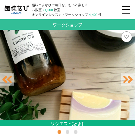
趣味とまなびで毎日を、もっと楽しく
お教室
21,000
教室
オンラインレッスン・ワークショップ
4,400
件
ワークショップ
リクエスト受付中
リクエスト受付中
リクエスト受付中
リクエスト受付中