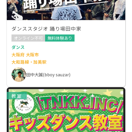
ダンススタジオ 踊り場田中家
オンライン不可
無料体験あり
ダンス
大阪府 大阪市
大和路線・加美駅
田中大誠(bboy sauzar)
教室