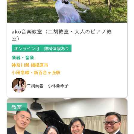
ako音楽教室（二胡教室・大人のピアノ教
室）
オンライン可
無料体験あり
楽器・音楽
神奈川県 相模原市
小田急線・新百合ヶ丘駅
二胡奏者 小林亜希子
教室