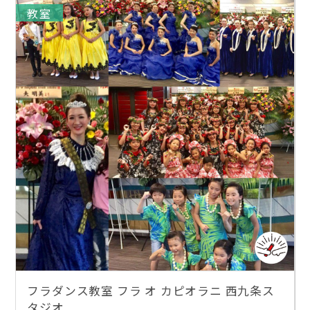
教室
フラダンス教室 フラ オ カピオラニ 西九条ス
タジオ