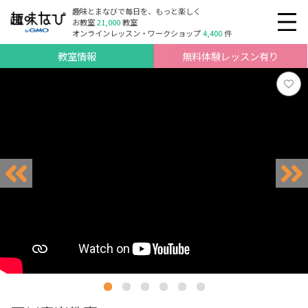
趣味とまなびで毎日を、もっと楽しく
お教室
21,000
教室
オンラインレッスン・ワークショップ
4,400
件
教室情報
無料体験レッスン有り