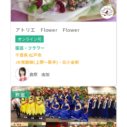
アトリエ Flower Flower
オンライン可
園芸・フラワー
千葉県 松戸市
JR常磐線(上野～取手)・北小金駅
倉原 由加
教室