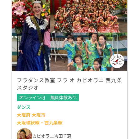
フラダンス教室 フラ オ カピオラニ 西九条
スタジオ
オンライン可
無料体験あり
ダンス
大阪府 大阪市
大阪環状線・西九条駅
カピオラニ吉田千恵