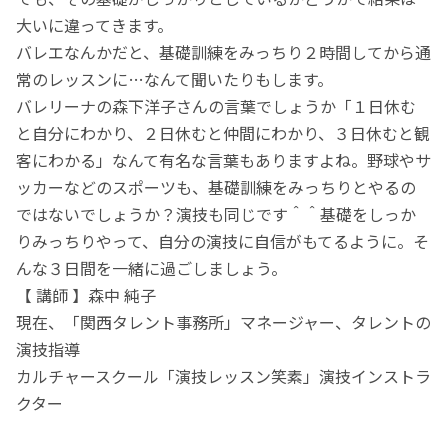
大いに違ってきます。
バレエなんかだと、基礎訓練をみっちり２時間してから通
常のレッスンに…なんて聞いたりもします。
バレリーナの森下洋子さんの言葉でしょうか「１日休む
と自分にわかり、２日休むと仲間にわかり、３日休むと観
客にわかる」なんて有名な言葉もありますよね。野球やサ
ッカーなどのスポーツも、基礎訓練をみっちりとやるの
ではないでしょうか？演技も同じです＾＾基礎をしっか
りみっちりやって、自分の演技に自信がもてるように。そ
んな３日間を一緒に過ごしましょう。
【 講師 】森中 純子
現在、「関西タレント事務所」マネージャー、タレントの
演技指導
カルチャースクール「演技レッスン笑素」演技インストラ
クター