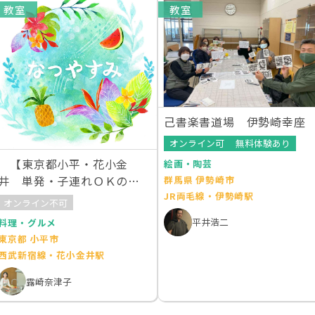
教室
教室
己書楽書道場 伊勢崎幸座
オンライン可
無料体験あり
【東京都小平・花小金
絵画・陶芸
井 単発・子連れＯＫの家
群馬県 伊勢崎市
JR両毛線・伊勢崎駅
庭料理教室】なつやすみ
オンライン不可
平井浩二
料理・グルメ
東京都 小平市
西武新宿線・花小金井駅
露崎奈津子