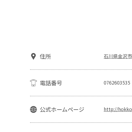
住所
石川県金沢市
電話番号
0762603535
公式ホームページ
http://hokko