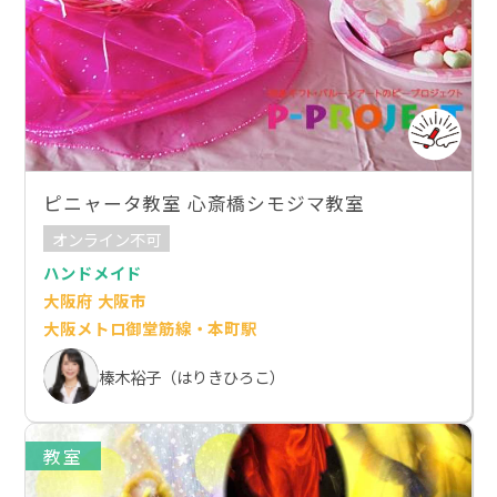
ピニャータ教室 心斎橋シモジマ教室
オンライン不可
ハンドメイド
大阪府 大阪市
大阪メトロ御堂筋線・本町駅
榛木裕子（はりきひろこ）
教室