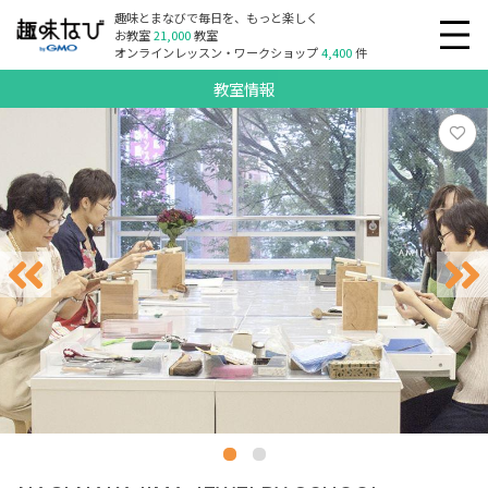
趣味とまなびで毎日を、もっと楽しく
お教室
21,000
教室
オンラインレッスン・ワークショップ
4,400
件
教室情報