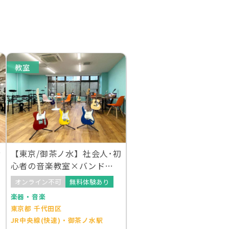
教室
者
【東京/御茶ノ水】社会人･初
心者の音楽教室×バンドサ
ークルが誕生
オンライン不可
無料体験あり
楽器・音楽
東京都 千代田区
JR中央線(快速)・御茶ノ水駅