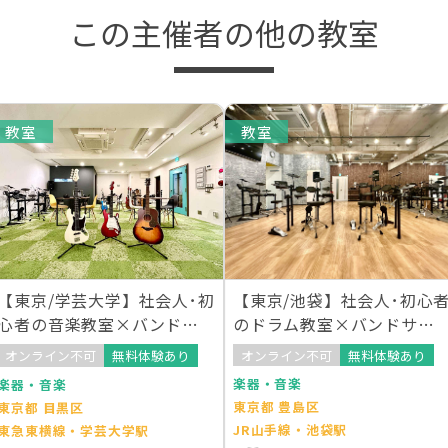
この主催者の他の教室
教室
教室
【東京/池袋】社会人･初心
【東京/学芸大学】社会人･初
のドラム教室×バンドサー
心者の音楽教室×バンドサ
クルが誕生
ークルが誕生
オンライン不可
無料体験あり
オンライン不可
無料体験あり
楽器・音楽
楽器・音楽
東京都 豊島区
東京都 目黒区
JR山手線・池袋駅
東急東横線・学芸大学駅