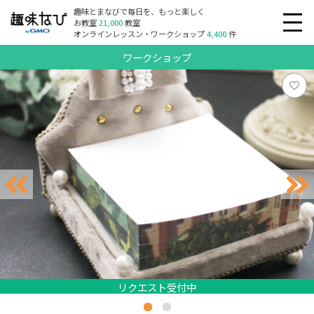
趣味とまなびで毎日を、もっと楽しく
お教室
21,000
教室
オンラインレッスン・ワークショップ
4,400
件
ワークショップ
リクエスト受付中
リクエスト受付中
リクエスト受付中