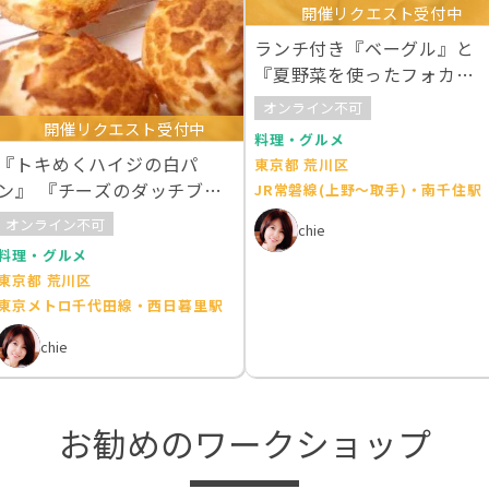
開催リクエスト受付中
ランチ付き『ベーグル』と
『夏野菜を使ったフォカッ
チャ』を作ろう
オンライン不可
開催リクエスト受付中
料理・グルメ
『トキめくハイジの白パ
東京都 荒川区
ン』 『チーズのダッチブレ
JR常磐線(上野～取手)・南千住駅
ッド』復習用生地つき
オンライン不可
chie
料理・グルメ
東京都 荒川区
東京メトロ千代田線・西日暮里駅
chie
お勧めのワークショップ