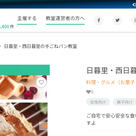
主催する
教室運営者の方へ
4,400
件
日暮里・西日暮里の手ごねパン教室
日暮里・西日
料理・グルメ（お菓子
0
女性向け
親子向け
ご自宅で安心安全な食
すよ