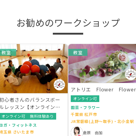
お勧めのワークショップ
教室
教室
アトリエ Flower Flower
オンライン可
初心者さんのバランスボー
ルレッスン【オンラインレ
園芸・フラワー
ッスンあり】
千葉県 松戸市
オンライン可
無料体験あり
JR常磐線(上野～取手)・北小金駅
ヨガ・フィットネス
埼玉県 さいたま市
倉原 由加