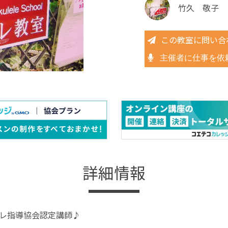
竹久 敬子
この教室に問い合
主催者に仕事を依
詳細情報
レレ指導協会認定講師♪