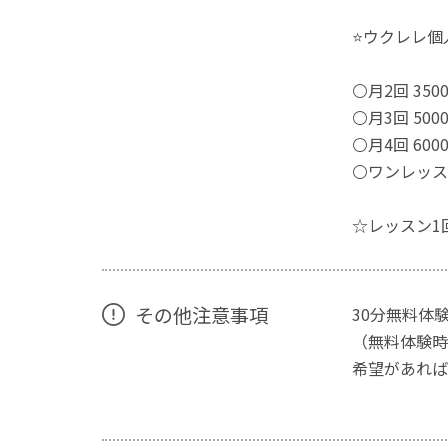
⭐ウクレレ個
⚪月2回 350
⚪月3回 500
⚪月4回 600
⚪ワンレッスン
☆レッスン1
その他注意事項
30分無料体
（無料体験時
希望があれば