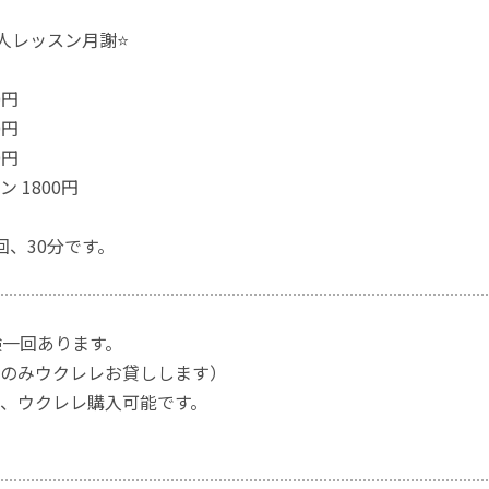
人レッスン月謝⭐
0円
0円
0円
 1800円
回、30分です。
験一回あります。
のみウクレレお貸しします）
、ウクレレ購入可能です。