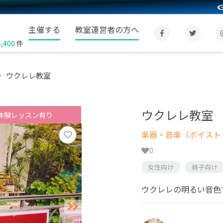
主催する
教室運営者の方へ
4,400
件
ウクレレ教室
ウクレレ教室
体験レッスン有り
楽器・音楽（ボイスト
0
女性向け
親子向け
ウクレレの明るい音色