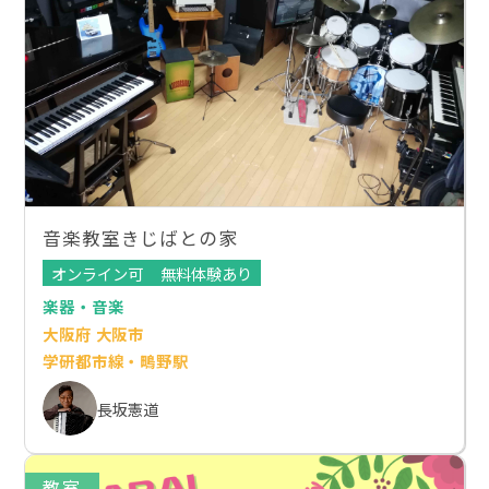
音楽教室きじばとの家
オンライン可
無料体験あり
楽器・音楽
大阪府 大阪市
学研都市線・鴫野駅
長坂憲道
教室