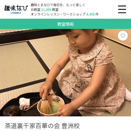
趣味とまなびで毎日を、もっと楽しく
お教室
21,000
教室
オンラインレッスン・ワークショップ
4,400
件
教室情報
茶道裏千家百華の会 豊洲校