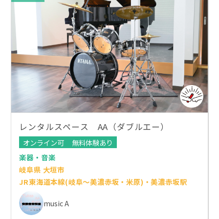
レンタルスペース AA（ダブルエー）
オンライン可
無料体験あり
楽器・音楽
岐阜県 大垣市
JR東海道本線(岐阜～美濃赤坂・米原)・美濃赤坂駅
music A