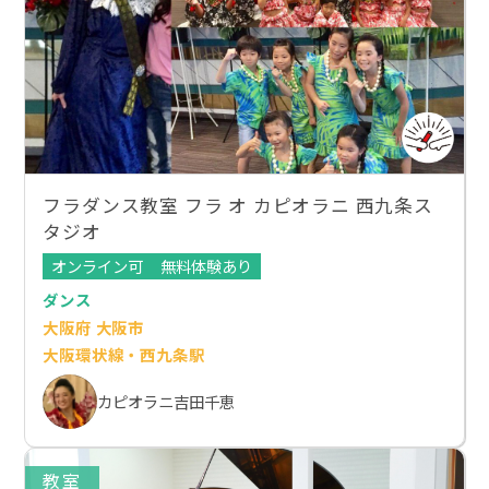
フラダンス教室 フラ オ カピオラニ 西九条ス
タジオ
オンライン可
無料体験あり
ダンス
大阪府 大阪市
大阪環状線・西九条駅
カピオラニ吉田千恵
教室