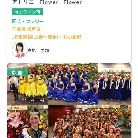
アトリエ Flower Flower
オンライン可
園芸・フラワー
千葉県 松戸市
JR常磐線(上野～取手)・北小金駅
倉原 由加
教室