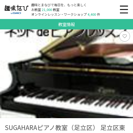
趣味とまなびで毎日を、もっと楽しく
お教室
21,000
教室
オンラインレッスン・ワークショップ
4,400
件
教室情報
SUGAHARAピアノ教室（足立区） 足立区東