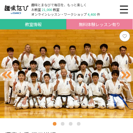
趣味とまなびで毎日を、もっと楽しく
お教室
21,000
教室
オンラインレッスン・ワークショップ
4,400
件
教室情報
無料体験レッスン有り