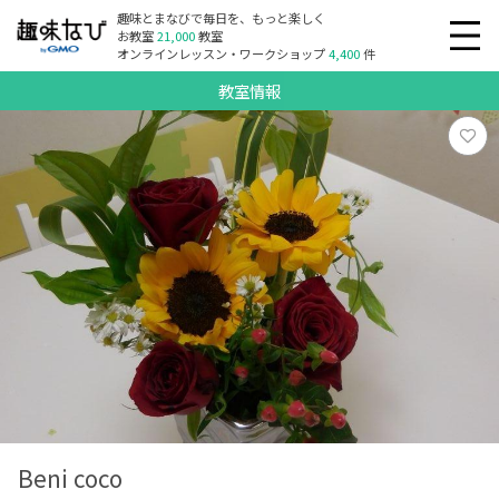
趣味とまなびで毎日を、もっと楽しく
お教室
21,000
教室
オンラインレッスン・ワークショップ
4,400
件
教室情報
Beni coco