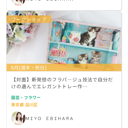
ワークショップ
8月[週末・祝日]
【対面】新発想のフラパ―ジュ技法で自分だ
けの選んでエレガントトレー作…
園芸・フラワー
東京都 品川区
ＭＩＹＯ ＥＢＩＨＡＲＡ