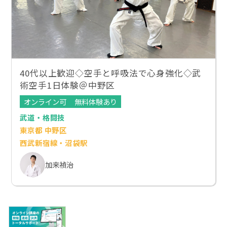
40代以上歓迎◇空手と呼吸法で心身強化◇武
術空手1日体験＠中野区
オンライン可
無料体験あり
武道・格闘技
東京都 中野区
西武新宿線・沼袋駅
加来禎治