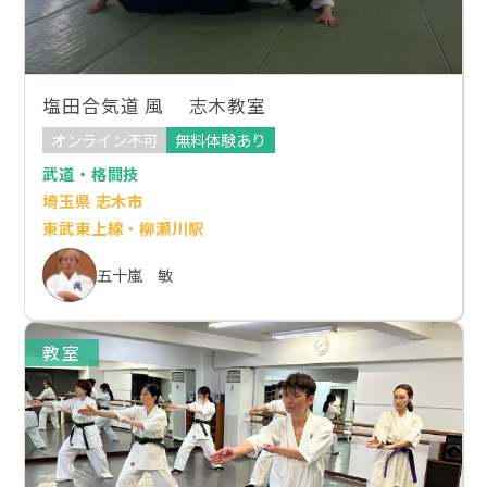
塩田合気道 風 志木教室
オンライン不可
無料体験あり
武道・格闘技
埼玉県 志木市
東武東上線・柳瀬川駅
五十嵐 敏
教室