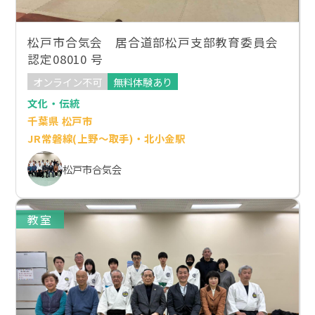
松戸市合気会 居合道部松戸支部教育委員会
認定08010 号
オンライン不可
無料体験あり
文化・伝統
千葉県 松戸市
JR常磐線(上野～取手)・北小金駅
松戸市合気会
教室