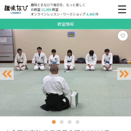
趣味とまなびで毎日を、もっと楽しく
お教室
21,000
教室
オンラインレッスン・ワークショップ
4,400
件
教室情報