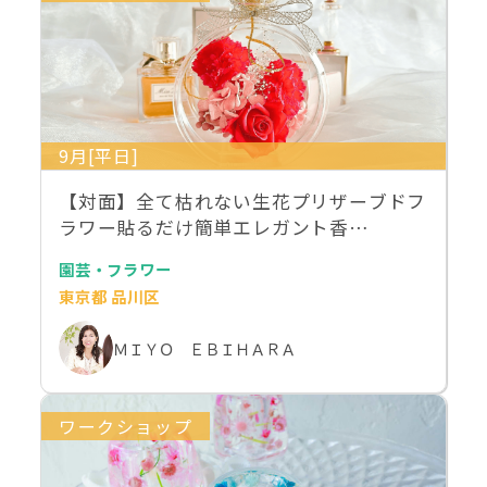
9月[平日]
【対面】全て枯れない生花プリザーブドフ
ラワー貼るだけ簡単エレガント香…
園芸・フラワー
東京都 品川区
ＭＩＹＯ ＥＢＩＨＡＲＡ
ワークショップ