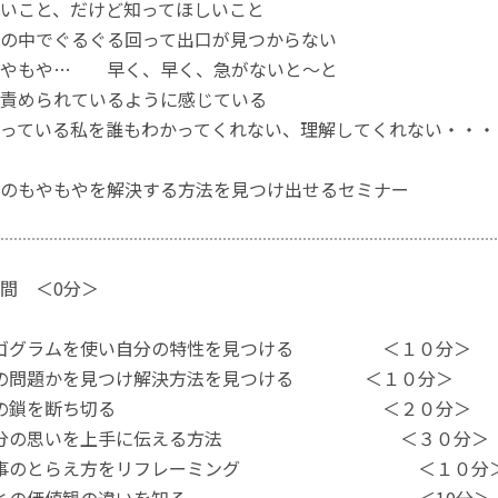
いこと、だけど知ってほしいこと
の中でぐるぐる回って出口が見つからない
もやもや… 早く、早く、急がないと～と
責められているように感じている
っている私を誰もわかってくれない、理解してくれない・・・
のもやもやを解決する方法を見つけ出せるセミナー
間 ＜0分＞
 エゴグラムを使い自分の特性を見つける ＜１０分＞
 誰の問題かを見つけ解決方法を見つける ＜１０分＞
P３ 心の鎖を断ち切る ＜２０分＞
４ 自分の思いを上手に伝える方法 ＜３０分＞
５ 物事のとらえ方をリフレーミング ＜１０分