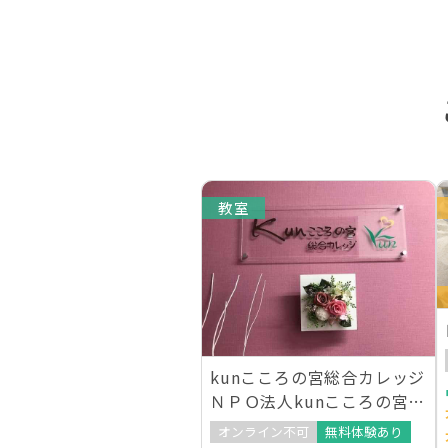
教室
kunこころの宮総合カレッジ
ＮＰＯ法人kunこころの宮指
定校
オンライン不可
無料体験あり