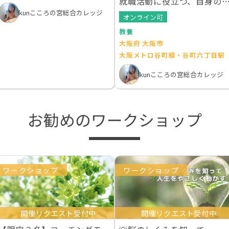
就職活動に役立つ、自身の
性を見つける
kunこころの宮総合カレッジ
オンライン可
教養
大阪府 大阪市
大阪メトロ谷町線・谷町六丁目駅
kunこころの宮総合カレッジ
お勧めのワークショップ
ワークショップ
ワークショップ
開催リクエスト受付中
開催リクエスト受付中