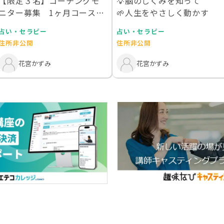
【限定３名】コーチングモ
💡脳のしくみを知って
ニター募集 1ヶ月コース
🌱人生をやさしく動かす
（33,000円→2…
占い・セラピー
占い・セラピー
住所非公開
住所非公開
花宮かずみ
花宮かずみ