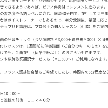
ふった歌詞カードで４０分練習もでき、原語翻訳サービス（有
音できるようであれば、ピアノ伴奏付でレッスンに進みます。
の習熟度や仏語レベルに応じ、同額40分内で、並行して２曲
者はボイストレーナーでもあるので、40分受講後、希望に応
テップＵＰ講座は、プロ歌手の個人レッスン（近隣）をご案内
曲の発音チェック（会話体験料￥3,000＋運営費￥300）×
付レッスンは、1週間前に伴奏譜面（ご自分のキーのもの）を
けでも、２曲並行（仏語中級以上）のおさらいも自由です。
ジや原詩歌詞翻訳サービスも（￥1,500～）ご利用になれます
、フランス語基礎会話もご希望でしたら、時間内の5分程度な
日10：00～
と連続の前後：１コマ４０分