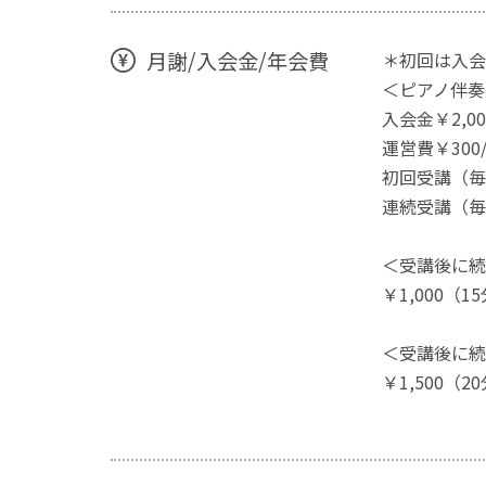
月謝/入会金/年会費
＊初回は入会
＜ピアノ伴奏
入会金￥2,0
運営費￥300
初回受講（毎回
連続受講（毎回
＜受講後に続
￥1,000（1
＜受講後に続
￥1,500（2