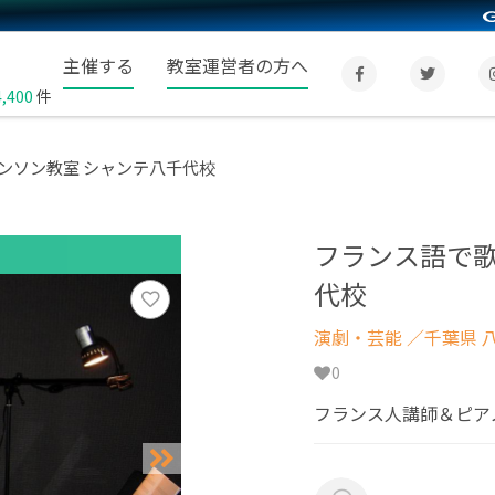
主催する
教室運営者の方へ
4,400
件
ンソン教室 シャンテ八千代校
フランス語で歌
代校
演劇・芸能
／千葉県 
0
フランス人講師＆ピア