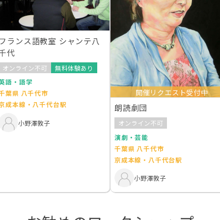
フランス語教室 シャンテ八
千代
オンライン不可
無料体験あり
英語・語学
開催リクエスト受付中
千葉県 八千代市
京成本線・八千代台駅
朗読劇団
小野澤敦子
オンライン不可
演劇・芸能
千葉県 八千代市
京成本線・八千代台駅
小野澤敦子