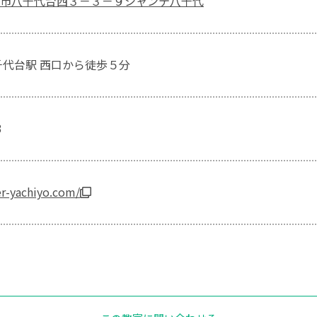
市八千代台西３－３－９シャンテ八千代
千代台駅 西口から徒歩５分
3
er-yachiyo.com/