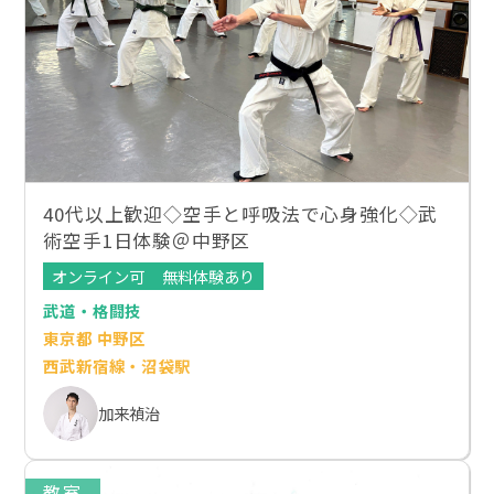
40代以上歓迎◇空手と呼吸法で心身強化◇武
術空手1日体験＠中野区
オンライン可
無料体験あり
武道・格闘技
東京都 中野区
西武新宿線・沼袋駅
加来禎治
教室