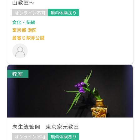
山教室～
オンライン不可
無料体験あり
文化・伝統
東京都 港区
最寄り駅非公開
教室
未生流笹岡 東京家元教室
オンライン不可
無料体験あり