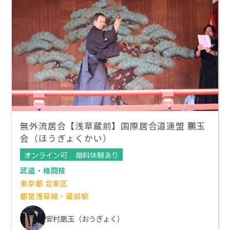
無外流居合【浅草蔵前】国際居合道連盟 鵬玉
会（ほうぎょくかい）
オンライン可
無料体験あり
武道・格闘技
東京都 台東区
都営浅草線・蔵前駅
安村凰玉（おうぎょく）