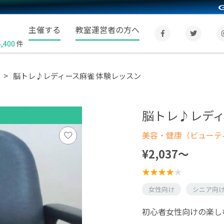
主催する
教室運営者の方へ
4,400
件
脳トレ♪レディース麻雀 体験レッスン
脳トレ♪レディ
美容・健康（ビューテ
¥2,037〜
女性向け
シニア向
初心者女性向けの楽し