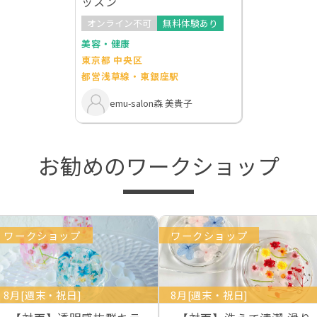
ッスン
オンライン不可
無料体験あり
美容・健康
東京都 中央区
都営浅草線・東銀座駅
emu-salon森 美貴子
お勧めのワークショップ
ワークショップ
ワークショップ
8月[週末・祝日]
8月[週末・祝日]