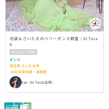
池袋＆さいたまのベリーダンス教室｜Al Tara
b
オンライン不可
ダンス
埼玉県 さいたま市
JR京浜東北線・浦和駅
tae（Al Tarab主宰）