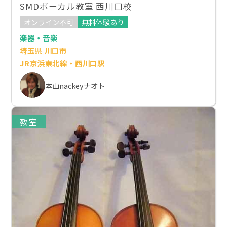
SMDボーカル教室 西川口校
オンライン不可
無料体験あり
楽器・音楽
埼玉県 川口市
JR京浜東北線・西川口駅
本山nackeyナオト
教室