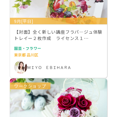
9月[平日]
【対面】全く新しい講座フラパ―ジュ体験
トレイー２枚作成 ライセンス１…
園芸・フラワー
東京都 品川区
ＭＩＹＯ ＥＢＩＨＡＲＡ
ワークショップ