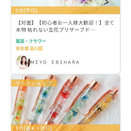
9月[平日]
【対面】【初心者お一人様大歓迎！】全て
本物 枯れない生花プリザーブド…
園芸・フラワー
東京都 品川区
ＭＩＹＯ ＥＢＩＨＡＲＡ
ワークショップ
9月[週末・祝日]