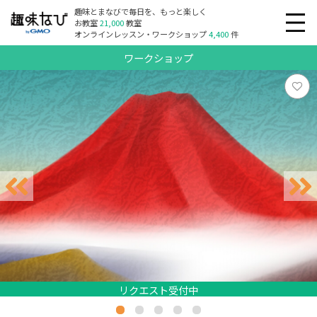
趣味とまなびで毎日を、もっと楽しく
お教室
21,000
教室
オンラインレッスン・ワークショップ
4,400
件
ワークショップ
リクエスト受付中
リクエスト受付中
リクエスト受付中
リクエスト受付中
リクエスト受付中
リクエスト受付中