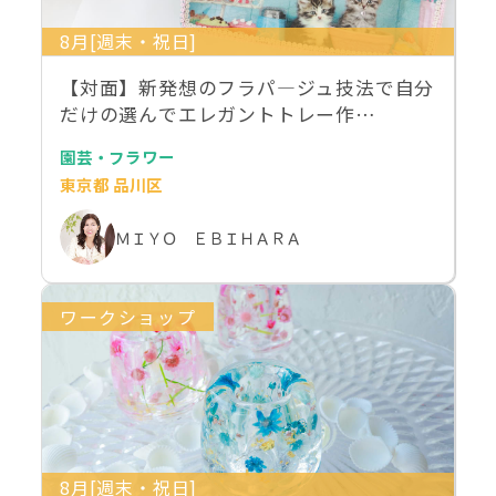
8月[週末・祝日]
【対面】新発想のフラパ―ジュ技法で自分
だけの選んでエレガントトレー作…
園芸・フラワー
東京都 品川区
ＭＩＹＯ ＥＢＩＨＡＲＡ
ワークショップ
8月[週末・祝日]