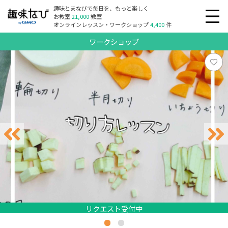
趣味とまなびで毎日を、もっと楽しく
お教室
21,000
教室
オンラインレッスン・ワークショップ
4,400
件
ワークショップ
リクエスト受付中
リクエスト受付中
リクエスト受付中