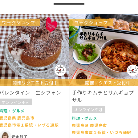
ワークショップ
ワークショップ
開催リクエスト受付中
開催リクエスト受付中
バレンタイン 生シフォン
手作りキムチとサムギョプ
サル
オンライン不可
オンライン不可
料理・グルメ
鹿児島県 鹿児島市
料理・グルメ
鹿児島市電１系統・いづろ通駅
鹿児島県 鹿児島市
鹿児島市電１系統・いづろ通駅
安永智子