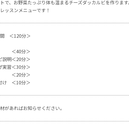
トで、お野菜たっぷり体も温まるチーズダッカルビを作ります
レッスンメニューです！
間 ＜120分＞
習 ＜40分＞
ピ説明＜20分＞
げ実習＜30分＞
食 ＜20分＞
付け ＜10分＞
材があればお知らせください。