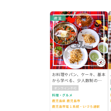
教室
お料理やパン、ケーキ、基本
から学べる、少人数制の手
作り教室です。
オンライン不可
料理・グルメ
鹿児島県 鹿児島市
鹿児島市電１系統・いづろ通駅