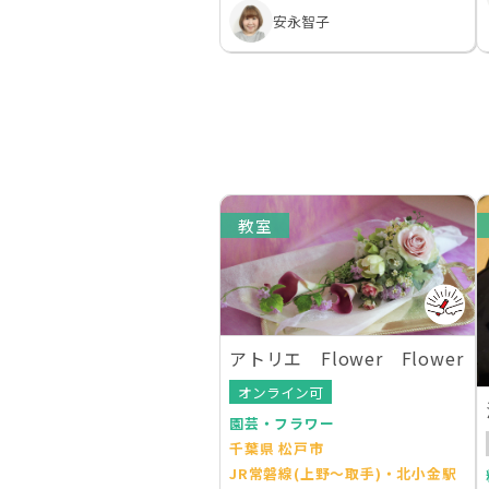
安永智子
教室
アトリエ Flower Flower
オンライン可
園芸・フラワー
千葉県 松戸市
JR常磐線(上野～取手)・北小金駅