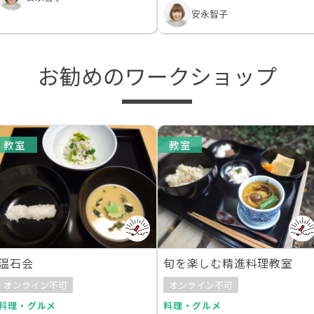
安永智子
お勧めのワークショップ
教室
教室
温石会
旬を楽しむ精進料理教室
オンライン不可
オンライン不可
料理・グルメ
料理・グルメ