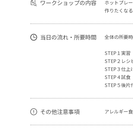
ワークショップの内容
ホットプレー
作りたくなる
当日の流れ・所要時間
全体の所要時
STEP１実
STEP２レシ
STEP３仕上
STEP４試
STEP５後片
その他注意事項
アレルギー食