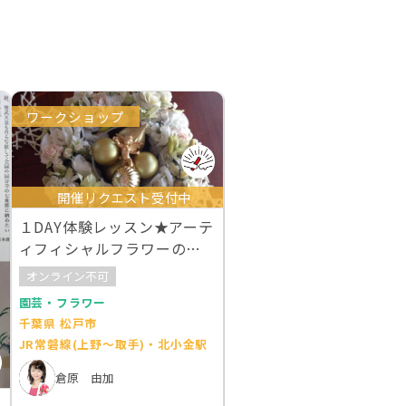
ワークショップ
開催リクエスト受付中
１DAY体験レッスン★アーテ
ィフィシャルフラワーの全
面リース
オンライン不可
園芸・フラワー
千葉県 松戸市
JR常磐線(上野～取手)・北小金駅
倉原 由加