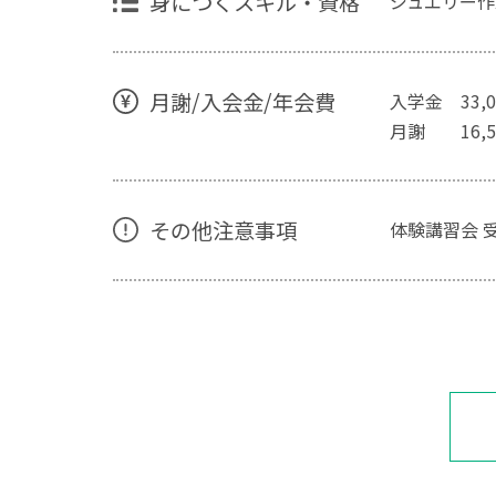
身につくスキル・資格
ジュエリー作
月謝/入会金/年会費
入学金 33,0
月謝 16,5
その他注意事項
体験講習会 