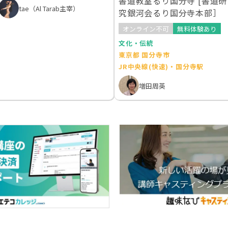
書道教室るり国分寺 [書道研
tae（Al Tarab主宰）
究銀河会るり国分寺本部］
オンライン不可
無料体験あり
文化・伝統
東京都 国分寺市
JR中央線(快速)・国分寺駅
増田周英