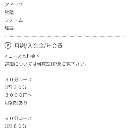
アドリブ
読譜
フォーム
理論
月謝/入会金/年会費
< コースと料金 >
詳細については当教室HPをご覧下さい。
３０分コース
1回 ３０分
３０００円～
月謝制あり
６０分コース
1回 ６０分