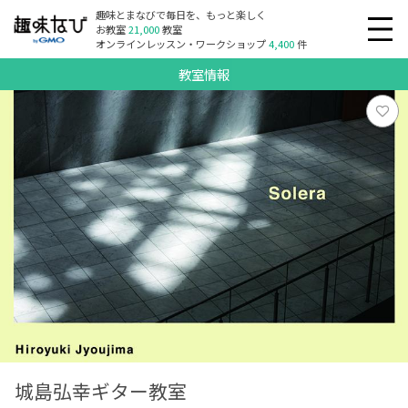
趣味とまなびで毎日を、もっと楽しく
お教室
21,000
教室
オンラインレッスン・ワークショップ
4,400
件
教室情報
城島弘幸ギター教室