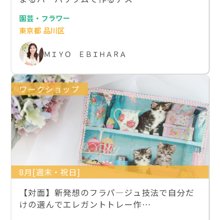
園芸・フラワー
東京都 品川区
ＭＩＹＯ ＥＢＩＨＡＲＡ
ワークショップ
8月[週末・祝日]
【対面】新発想のフラパ―ジュ技法で自分だ
けの選んでエレガントトレー作…