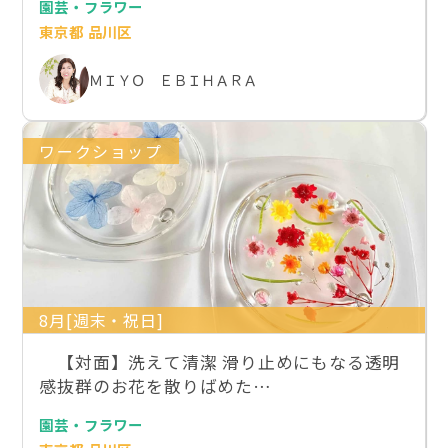
園芸・フラワー
東京都 品川区
ＭＩＹＯ ＥＢＩＨＡＲＡ
ワークショップ
8月[週末・祝日]
【対面】洗えて清潔 滑り止めにもなる透明
感抜群のお花を散りばめた…
園芸・フラワー