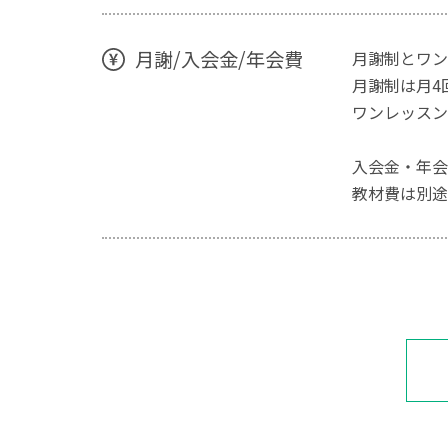
月謝/入会金/年会費
月謝制とワン
月謝制は月4回
ワンレッスン1
入会金・年会
教材費は別途