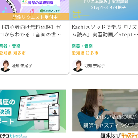
開催リクエスト受付中
【初心者向け無料体験】ゼ
Kachiメソッドで学ぶ『リズ
ロからわかる『音楽の世界
ム読み』実習動画／Step1-
地図』
4/…
楽器・音楽
楽器・音楽
愛知県 知多市
愛知県 知多市
可知 奈尾子
可知 奈尾子