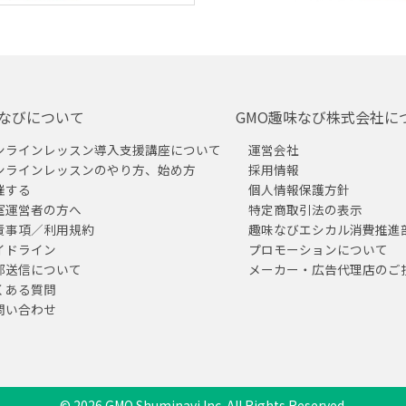
なびについて
GMO趣味なび株式会社に
ンラインレッスン導入支援講座について
運営会社
ンラインレッスンのやり方、始め方
採用情報
催する
個人情報保護方針
室運営者の方へ
特定商取引法の表示
責事項／利用規約
趣味なびエシカル消費推進
イドライン
プロモーションについて
部送信について
メーカー・広告代理店のご
くある質問
問い合わせ
© 2026 GMO Shuminavi Inc. All Rights Reserved.