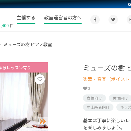
主催する
教室運営者の方へ
4,400
件
ミューズの樹 ピアノ教室
ミューズの樹 
体験レッスン有り
楽器・音楽（ボイスト
0
女性向け
男性向け
中上級者向け
キッ
基本は丁寧に楽しいレ
を楽しみましょう。