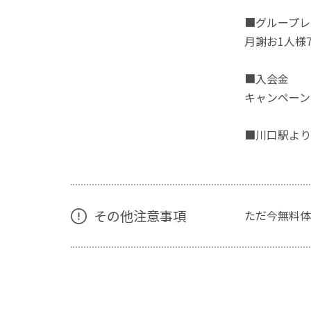
■グループレ
月謝お1人様7
■入会金
キャンペーン
■川口駅より
その他注意事項
ただ今無料体