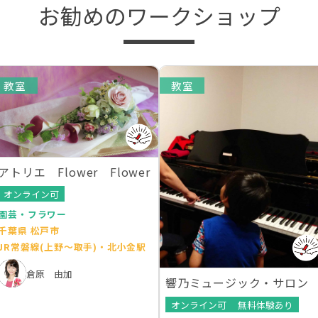
お勧めのワークショップ
教室
教室
アトリエ Flower Flower
オンライン可
園芸・フラワー
千葉県 松戸市
JR常磐線(上野～取手)・北小金駅
倉原 由加
響乃ミュージック・サロン
オンライン可
無料体験あり