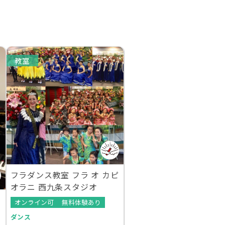
教室
フラダンス教室 フラ オ カピ
オラニ 西九条スタジオ
オンライン可
無料体験あり
ダンス