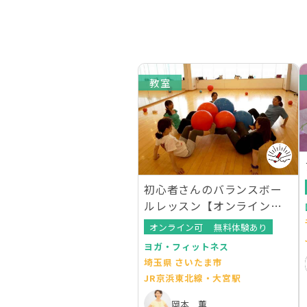
教室
初心者さんのバランスボー
ルレッスン【オンラインレ
ッスンあり】
オンライン可
無料体験あり
ヨガ・フィットネス
埼玉県 さいたま市
JR京浜東北線・大宮駅
岡本 薫