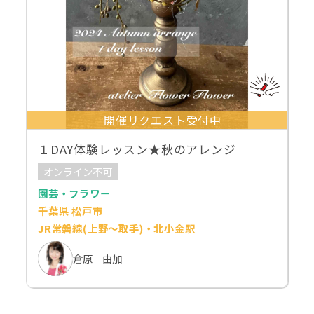
開催リクエスト受付中
１DAY体験レッスン★秋のアレンジ
オンライン不可
園芸・フラワー
千葉県 松戸市
JR常磐線(上野～取手)・北小金駅
倉原 由加