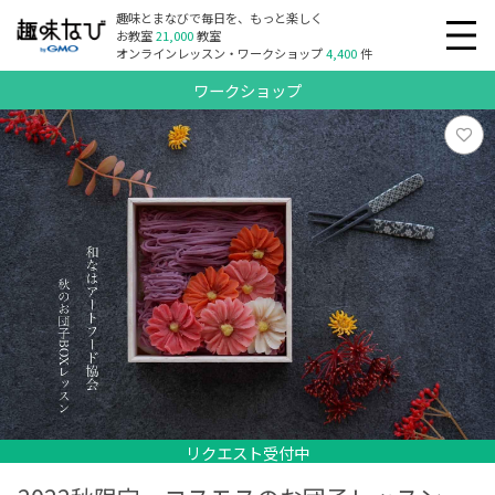
趣味とまなびで毎日を、もっと楽しく
お教室
21,000
教室
オンラインレッスン・ワークショップ
4,400
件
ワークショップ
リクエスト受付中
リクエスト受付中