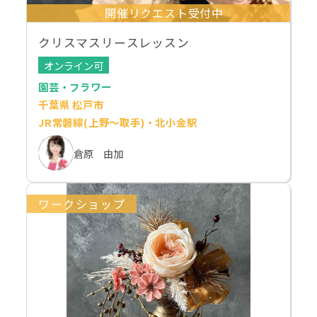
開催リクエスト受付中
クリスマスリースレッスン
オンライン可
園芸・フラワー
千葉県 松戸市
JR常磐線(上野～取手)・北小金駅
倉原 由加
ワークショップ