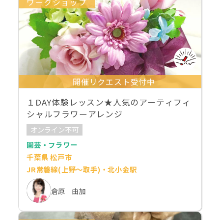
ワークショップ
開催リクエスト受付中
１DAY体験レッスン★人気のアーティフィ
シャルフラワーアレンジ
オンライン不可
園芸・フラワー
千葉県 松戸市
JR常磐線(上野～取手)・北小金駅
倉原 由加