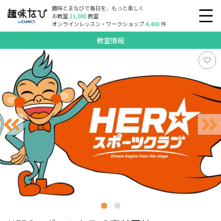
趣味とまなびで毎日を、もっと楽しく
お教室
21,000
教室
オンラインレッスン・ワークショップ
4,400
件
教室情報