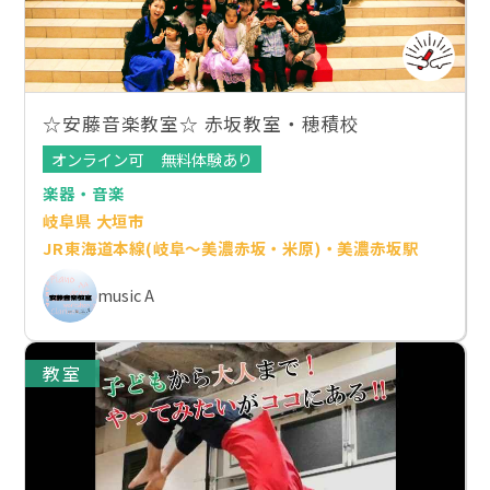
☆安藤音楽教室☆ 赤坂教室・穂積校
オンライン可
無料体験あり
楽器・音楽
岐阜県 大垣市
JR東海道本線(岐阜～美濃赤坂・米原)・美濃赤坂駅
music A
教室