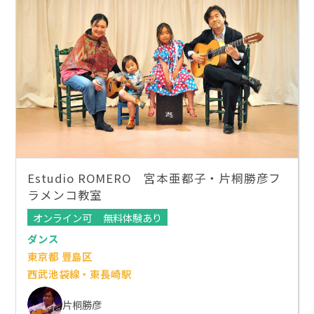
Estudio ROMERO 宮本亜都子・片桐勝彦フ
ラメンコ教室
オンライン可
無料体験あり
ダンス
東京都 豊島区
西武池袋線・東長崎駅
片桐勝彦