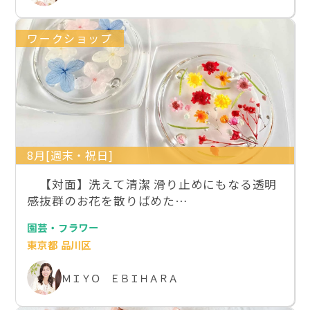
ワークショップ
8月[週末・祝日]
【対面】洗えて清潔 滑り止めにもなる透明
感抜群のお花を散りばめた…
園芸・フラワー
東京都 品川区
ＭＩＹＯ ＥＢＩＨＡＲＡ