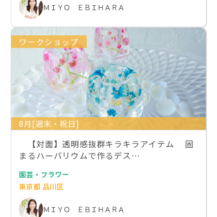
ＭＩＹＯ ＥＢＩＨＡＲＡ
ワークショップ
8月[週末・祝日]
【対面】透明感抜群キラキラアイテム 固
まるハーバリウムで作るデス…
園芸・フラワー
東京都 品川区
ＭＩＹＯ ＥＢＩＨＡＲＡ